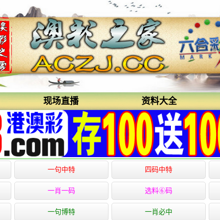
现场直播
资料大全
一句中特
四码中特
一肖一码
选料⑥码
一句博特
一肖必中