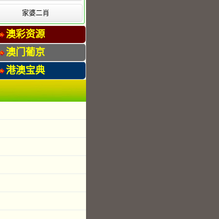
家婆二肖
澳彩资源
澳门葡京
港澳宝典