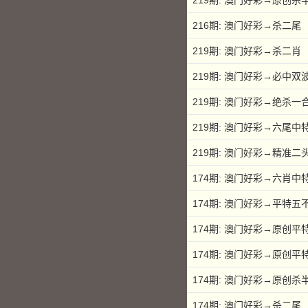
216期: 澳门好彩→杀二尾
219期: 澳门好彩→杀二肖
219期: 澳门好彩→必中双
219期: 澳门好彩→绝杀一
219期: 澳门好彩→六尾中
219期: 澳门好彩→精准二
174期: 澳门好彩→六肖中
174期: 澳门好彩→平特五
174期: 澳门好彩→原创平
174期: 澳门好彩→原创平
174期: 澳门好彩→原创杀
174期: 澳门好彩→杀二尾