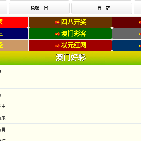
稳赚一肖
一肖一码
家
四八开奖
王
澳门彩客
经
状元红网
澳门好彩
特
特
不中
特尾
特肖
半波