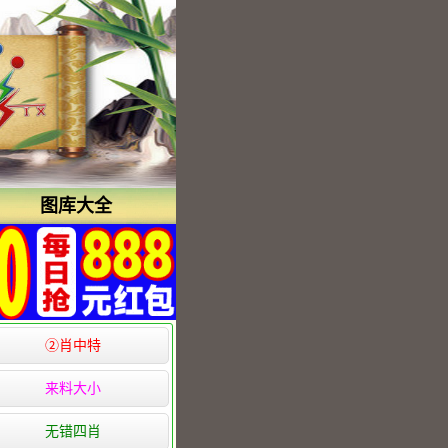
图库大全
②肖中特
来料大小
无错四肖