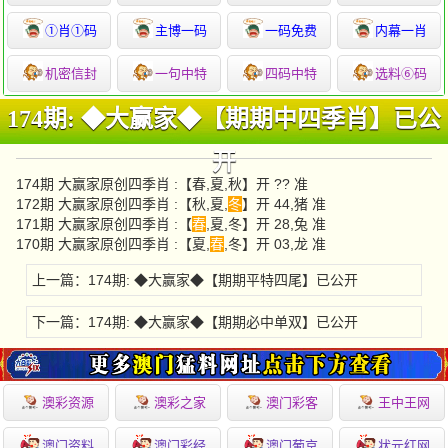
①肖①码
主博一码
一码免费
内幕一肖
机密信封
一句中特
四码中特
选料⑥码
174期: ◆大赢家◆【期期中四季肖】已公
开
174期 大赢家原创四季肖 :【春,夏,秋】开 ?? 准
172期 大赢家原创四季肖 :【秋,夏,
冬
】开 44,猪 准
171期 大赢家原创四季肖 :【
春
,夏,冬】开 28,兔 准
170期 大赢家原创四季肖 :【夏,
春
,冬】开 03,龙 准
上一篇：
174期: ◆大赢家◆【期期平特四尾】已公开
下一篇：
174期: ◆大赢家◆【期期必中单双】已公开
澳彩资源
澳彩之家
澳门彩客
王中王网
澳门资料
澳门彩经
澳门葡京
状元红网