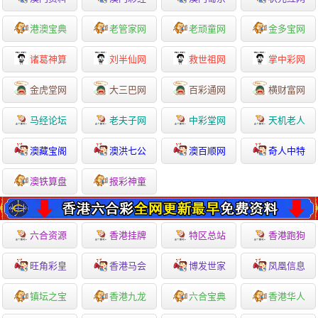
港澳宝典
老管家网
老顽童网
金多宝网
诸葛神算
刘半仙网
救世祖网
掌中彩网
金虎堂网
大三巴网
百彩通网
横财富网
马经论坛
老夫子网
中彩堂网
天机老人
澳藏宝阁
澳洪七公
澳百顺网
奇人中特
澳铁算盘
报彩神童
六合资源
香港挂牌
特区总站
香港跑狗
旺角彩皇
香港马会
博发世家
凤凰信息
镇坛之宝
香港九龙
六合宝典
香港华人