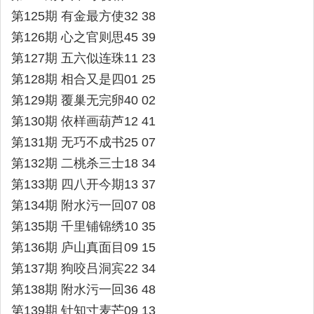
第125期 有金最方使32 38
第126期 心之官则思45 39
第127期 五六似连珠11 23
第128期 相合又是四01 25
第129期 覆巢无完卵40 02
第130期 依样画葫芦12 41
第131期 无巧不成书25 07
第132期 二桃杀三士18 34
第133期 四八开今期13 37
第134期 附水污一回07 08
第135期 千里铺锦绣10 35
第136期 庐山真面目09 15
第137期 狗咬吕洞宾22 34
第138期 附水污一回36 48
第139期 针知寸麦芒09 13