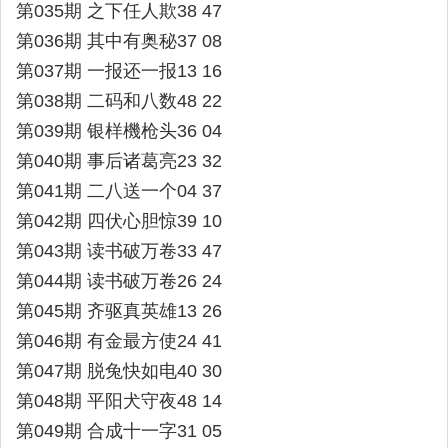
第035期 之下任人欺38 47
第036期 其中有奥秘37 08
第037期 一报还一报13 16
第038期 二码和八数48 22
第039期 银样機枪头36 04
第040期 事后诸葛亮23 32
第041期 二八送一个04 37
第042期 四伏心胆惊39 10
第043期 读书破万卷33 47
第044期 读书破万卷26 24
第045期 齐驱真英雄13 26
第046期 有金最方使24 41
第047期 脱兔快如电40 30
第048期 平阳犬守夜48 14
第049期 合成十一字31 05