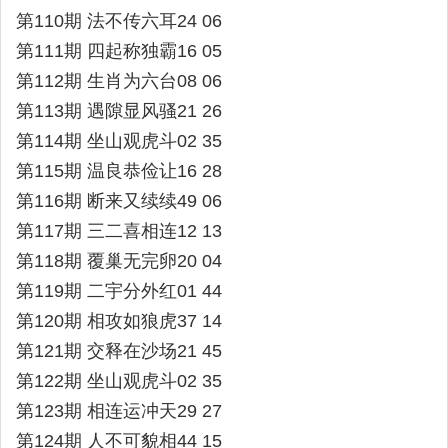
第110期 法不传六耳24 06
第111期 四起称独霸16 05
第112期 生肖为六台08 06
第113期 遇隙显风骚21 26
第114期 坐山观虎斗02 35
第115期 温良恭俭让16 28
第116期 断来又续续49 06
第117期 三二喜相连12 13
第118期 覆巢无完卵20 04
第119期 二宇分外红01 44
第120期 相攻如狼虎37 14
第121期 交释在沙场21 45
第122期 坐山观虎斗02 35
第123期 相连运冲天29 27
第124期 人不可貌相44 15