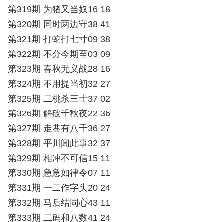
第319期 为猪又当奴16 18
第320期 同时两边守38 41
第321期 打蛇打七寸09 38
第322期 不分今期至03 09
第323期 春秋无义战28 16
第324期 不用提当初32 27
第325期 二桃杀三士37 02
第326期 解破千秋夜22 36
第327期 走巷有八千36 27
第328期 平川闻此事32 37
第329期 相冲不可信15 11
第330期 急急如律令07 11
第331期 一二作字头20 24
第332期 马后结同心43 11
第333期 二码和八数41 24