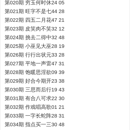
第020期 穷玉何时休24 05
第021期 旺字不是七44 28
第022期 四五二月花47 21
第023期 皮笑肉不笑32 12
第024期 挑去二得中32 48
第025期 小巫见大巫28 19
第026期 行行出状元33 28
第027期 平地一声雷47 31
第028期 饱暖思淫欲09 39
第029期 好合今期开23 38
第030期 三思而后行19 43
第031期 有合八可求22 30
第032期 作戏唱高歌01 21
第033期 一字长蛇阵28 31
第034期 指点买一三30 48