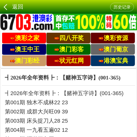
返回
历史记录
澳彩之家
四八开奖
澳彩资源
澳王中王
澳门彩客
澳门葡京
澳门彩经
状元红网
港澳宝典
┫2026年全年资料┣：【赌神五字诗】(001-365)
┫2026年全年资料┣：【赌神五字诗】(001-365)
第001期 独木不成林22 23
第002期 成群大兴旺09 39
第003期 床头捉刀人28 25
第004期 一九看五遍02 12