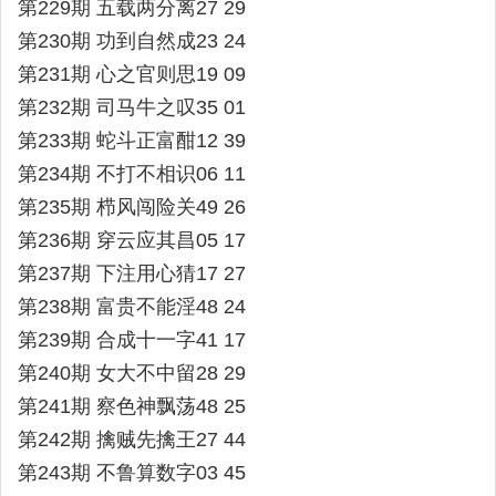
第229期 五载两分离27 29
第230期 功到自然成23 24
第231期 心之官则思19 09
第232期 司马牛之叹35 01
第233期 蛇斗正富酣12 39
第234期 不打不相识06 11
第235期 栉风闯险关49 26
第236期 穿云应其昌05 17
第237期 下注用心猜17 27
第238期 富贵不能淫48 24
第239期 合成十一字41 17
第240期 女大不中留28 29
第241期 察色神飘荡48 25
第242期 擒贼先擒王27 44
第243期 不鲁算数字03 45