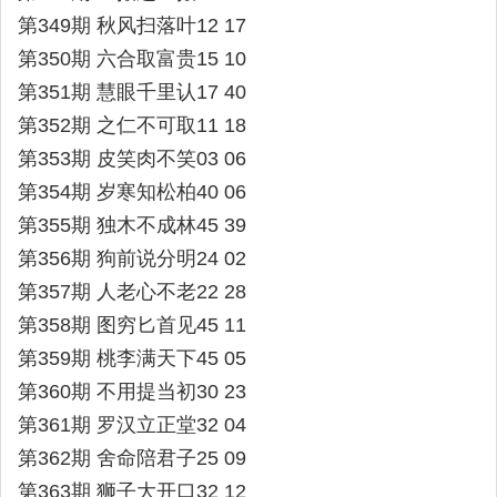
第349期 秋风扫落叶12 17
第350期 六合取富贵15 10
第351期 慧眼千里认17 40
第352期 之仁不可取11 18
第353期 皮笑肉不笑03 06
第354期 岁寒知松柏40 06
第355期 独木不成林45 39
第356期 狗前说分明24 02
第357期 人老心不老22 28
第358期 图穷匕首见45 11
第359期 桃李满天下45 05
第360期 不用提当初30 23
第361期 罗汉立正堂32 04
第362期 舍命陪君子25 09
第363期 狮子大开口32 12