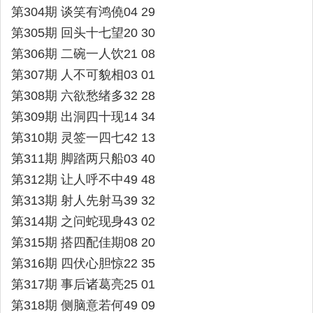
第304期 谈笑有鸿僥04 29
第305期 回头十七望20 30
第306期 二碗一人饮21 08
第307期 人不可貌相03 01
第308期 六欲愁绪多32 28
第309期 出洞四十现14 34
第310期 灵签一四七42 13
第311期 脚踏两只船03 40
第312期 让人呼不中49 48
第313期 射人先射马39 32
第314期 之问蛇现身43 02
第315期 搭四配佳期08 20
第316期 四伏心胆惊22 35
第317期 事后诸葛亮25 01
第318期 侧脑意若何49 09